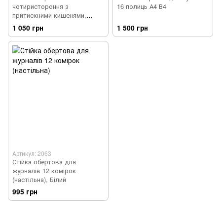
чотиристороння з
16 полиць А4 В4
притискними кишенями,
Білий
1 050 грн
1 500 грн
Артикул: 2063
Стійка обертова для
журналів 12 комірок
(настільна), Білий
995 грн