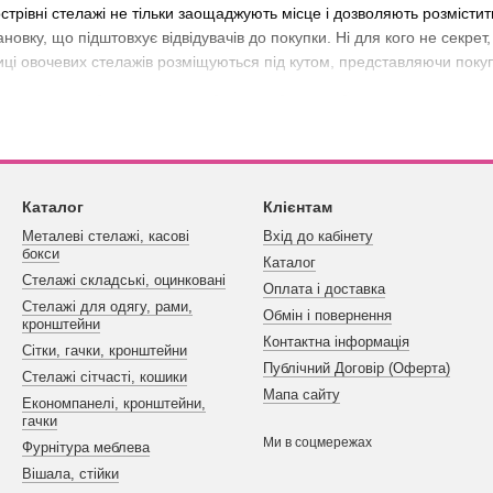
трівні стелажі не тільки заощаджують місце і дозволяють розмістити
овку, що підштовхує відвідувачів до покупки. Ні для кого не секре
иці овочевих стелажів розміщуються під кутом, представляючи поку
 стелажі для овочів та фруктів
родуктів мають велику популярність у сучасних господинь. Насампер
в холодильник.
деякі продукти в жодному разі зберігати в холоді не можна. Так в
Каталог
Клієнтам
и кімнатній температурі або в прохолодному приміщенні.
Металеві стелажі, касові
Вхід до кабінету
 запропонувати величезний асортимент різних стелажів та поличок д
бокси
Каталог
ених із лози.
Стелажі складські, оцинковані
Оплата і доставка
Стелажі для одягу, рами,
вих стелажів
Обмін і повернення
кронштейни
Контактна інформація
Сітки, гачки, кронштейни
 фруктів мають ряд істотних переваг:
Публічний Договір (Оферта)
Стелажі сітчасті, кошики
сі овочі та фрукти окремо один від одного;
Мапа сайту
Економпанелі, кронштейни,
тря за рахунок використання відкритих ящиків та полиць;
гачки
Ми в соцмережах
Фурнітура меблева
ння простору приміщення завдяки різним варіантам конструкції.
Вішала, стійки