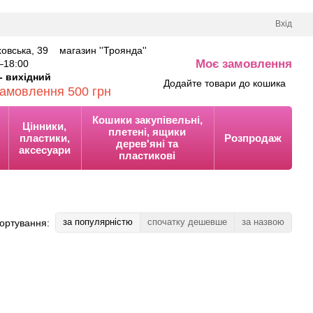
Вхід
аховська, 39 магазин ''Троянда''
Моє замовлення
–18
:00
0
- вихідний
Додайте товари до кошика
замовлення 500 грн
Кошики закупівельні,
Цінники,
плетені, ящики
пластики,
Розпродаж
дерев'яні та
аксесуари
пластикові
за популярністю
спочатку дешевше
за назвою
ортування: