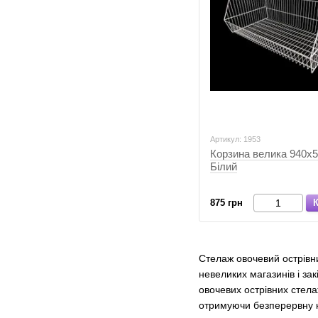
Артикул: 1953
Корзина велика 940х5
Білий
875 грн
К
Стелаж овочевий острівн
невеликих магазинів і за
овочевих острівних стела
отримуючи безперервну к