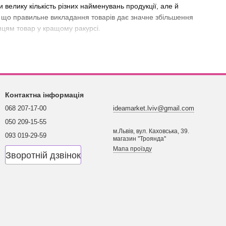
 велику кількість різних найменувань продукції, але й
т, що правильне викладання товарів дає значне збільшення
пцям товар у кращому ракурсі.
ед тому, що минув той час, коли всі овочі та фрукти
иникла потреба організувати зручне та функціональне сховище
Контактна інформація
068 207-17-00
ideamarket.lviv@gmail.com
ля зберігання продуктів як пластикових, так і дерев'яних, а
050 209-15-55
м.Львів, вул. Каховська, 39.
093 019-29-59
магазин ''Троянда''
Мапа проїзду
Зворотній дзвінок