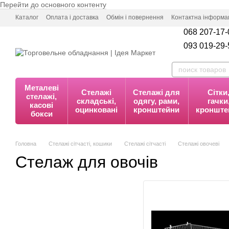
Перейти до основного контенту
Каталог
Оплата і доставка
Обмін і повернення
Контактна інформа
068 207-17-
093 019-29-
Металеві
Стелажі
Стелажі для
Сітки
стелажі,
складські,
одягу, рами,
гачки
касові
оцинковані
кронштейни
кронште
бокси
Головна
Стелажі сітчасті, кошики
Стелажі сітчасті
Стелажі овочеві
Стелаж для овочів