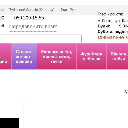
ція
Публічний Договір (Оферта)
Укр
Рус
Графік роботи:
00
050 209-15-55
м.Львів, вул. К
59
Будні:
9:00
Передзвонити вам?
Субота, неділя
мінімальне 
,
Стелажі
Економпанелі,
Фурнітура
Вішала,
,
сітчасті,
кронштейни,
меблева
стійки
йни
кошики
гачки
С