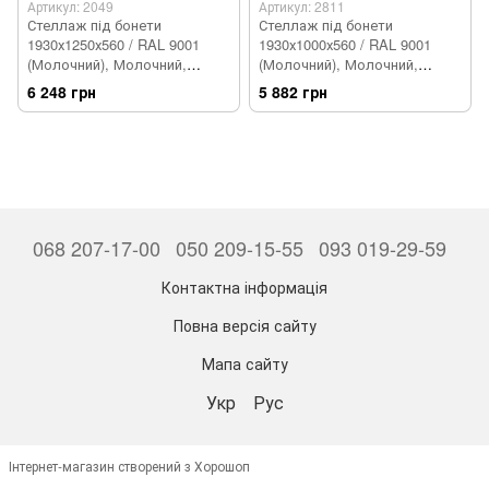
Артикул: 2049
Артикул: 2811
Стеллаж під бонети
Стеллаж під бонети
1930х1250х560 / RAL 9001
1930х1000х560 / RAL 9001
(Молочний), Молочний,
(Молочний), Молочний,
Молочний
Молочний
6 248 грн
5 882 грн
068 207-17-00
050 209-15-55
093 019-29-59
Контактна інформація
Повна версія сайту
Мапа сайту
Укр
Рус
Інтернет-магазин створений з Хорошоп