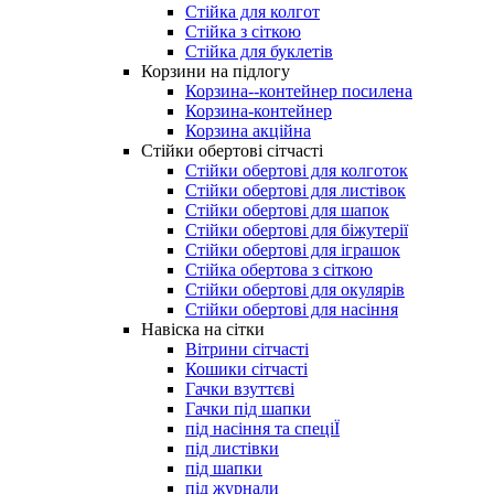
Стійка для колгот
Стійка з сіткою
Стійка для буклетів
Корзини на підлогу
Корзина--контейнер посилена
Корзина-контейнер
Корзина акційна
Стійки обертові сітчасті
Стійки обертові для колготок
Стійки обертові для листівок
Стійки обертові для шапок
Стійки обертові для біжутерії
Стійки обертові для іграшок
Стійка обертова з сіткою
Стійки обертові для окулярів
Стійки обертові для насіння
Навіска на сітки
Вітрини сітчасті
Кошики сітчасті
Гачки взуттєві
Гачки під шапки
під насіння та спеціЇ
під листівки
під шапки
під журнали