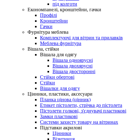
під колготи
Економпанелі, кронштейни, гачки
Профілі
Кронштейни
Гачки
Фурнітура меблева
Комплектуючі для вітрин та прилавків
Меблева фурнітура
Вішала, стійки
Вішала для одягу
Вішала одноярусні
Вішала двохярусні
Вішала двосторонні
Стійки обертові
Стійки
Вішалки для одягу
Цінники, пластики, аксесуари
Планка цінова (цінник)
Етикет пістолети, стрічка до пістолета
Пістолети голкові, з'єднувачі пластикові
Замки пластикові
Системи захисту товару на вітринах
Підставки акрилові
Цінники
Візитниця