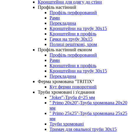
Кронштейни для одягу до стіни
Профіль настінний
Профіль перфорований
Рами
Перекладина
Кронштейни на трубу 30х15
Кронштейни в профіль
Гачки на трубу 30х15
Полиці решіткові, хром
Профіль настінний економ
Профіль перфорований
Рами
Кронштейни в профіль
Кронштейни на трубу 30х15
Перекладина
Ферма хромована ''TRITIX''
Кут ферми поворотний
Труби хромовані і з'єднання
"Joker"-Труба d=25 мм
'' Primo 20x20''-Труба хромована 20х20
мм
'' Primo 25x25''-Труба хромована 25х25
мм
Труби хромовані
Тримач для овальної труби 30х15