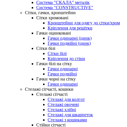
Система "СКАЛА" металік
Система "CONSTRUCTIVE"
Сітки, гачки, кронштейни
Сітки хромовані
Кронштейни для одягу до сітки/хром
Кріплення для решітки
Гачки оцинковані
Гачки одинарні (цинк)
Гачки подвійні (цинк)
Сітки білі
Сітки білі
Кріплення до стіни
Гачки білі на сітку
Гачки одинарні
Гачки подвійні
Гачки чорні на сітку
Гачки одинарні
Стелажі сітчасті, кошики
Стелажі сітчасті
Стелажі для колгот
Стелажі овочеві
Стелажі хлібні
Стелажі для шкарпеток
Стелажі з кошиками
Стійки сітчасті