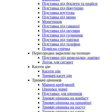
Підставка під буклети та прайси
Підставка під біжутерію
Підставка взуттєва
Підставка під меню
Монетниця
Підставка під гаманці
Підставка під окуляри
Підставка під годинник
Підставка під тарілки
Підставка під телефон
Підвісна стрічка
Перегородки акрилові на полицю
Підставки під шоколадки, нарізку
Лоток для сигарет
Касети цін
Касети цін
Тримачі касет цін
Тримачі цінників
Маркер крейдяний
Цінники чорні
Підставки для цінників
Тримач цінника на ковбасу
Тримач цінника на прищіпці
Тримач цінника на посуд
Тримач цінника на гачок