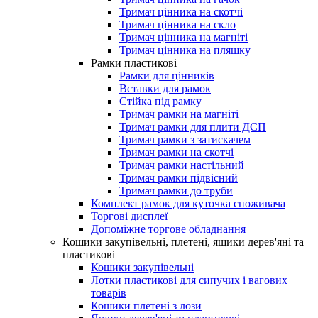
Тримач цінника на скотчі
Тримач цінника на скло
Тримач цінника на магніті
Тримач цінника на пляшку
Рамки пластикові
Рамки для цінників
Вставки для рамок
Стійка під рамку
Тримач рамки на магніті
Тримач рамки для плити ДСП
Тримач рамки з затискачем
Тримач рамки на скотчі
Тримач рамки настільний
Тримач рамки підвісний
Тримач рамки до труби
Комплект рамок для куточка споживача
Торгові дисплеї
Допоміжне торгове обладнання
Кошики закупівельні, плетені, ящики дерев'яні та
пластикові
Кошики закупівельні
Лотки пластикові для сипучих і вагових
товарів
Кошики плетені з лози