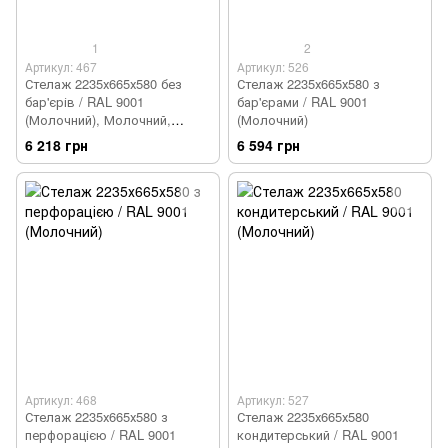
1
2
Артикул: 467
Артикул: 526
Стелаж 2235х665х580 без
Стелаж 2235х665х580 з
бар'єрів / RAL 9001
бар'єрами / RAL 9001
(Молочний), Молочний,
(Молочний)
Молочний
6 218 грн
6 594 грн
Артикул: 468
Артикул: 527
Стелаж 2235х665х580 з
Стелаж 2235х665х580
перфорацією / RAL 9001
кондитерський / RAL 9001