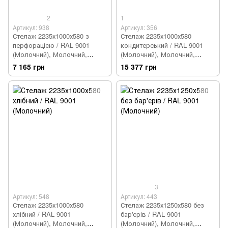
2
1
Артикул: 938
Артикул: 356
Стелаж 2235х1000х580 з
Стелаж 2235х1000х580
перфорацією / RAL 9001
кондитерський / RAL 9001
(Молочний), Молочний,
(Молочний), Молочний,
Молочний
Молочний
7 165 грн
15 377 грн
3
Артикул: 548
Артикул: 443
Стелаж 2235х1000х580
Стелаж 2235х1250х580 без
хлібний / RAL 9001
бар'єрів / RAL 9001
(Молочний), Молочний,
(Молочний), Молочний,