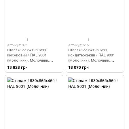
1
1
Артикул: 371
Артикул: 515
Стелаж 2235х1250х580
Стелаж 2235х1250х580
книжковий / RAL 9001
кондитерський / RAL 9001
(Молочний), Молочний,
(Молочний), Молочний,
Молочний
Молочний
13 828 грн
18 070 грн