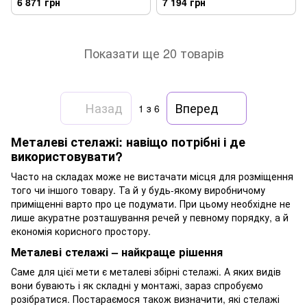
6 871 грн
7 194 грн
Показати ще 20 товарів
Назад
Вперед
1
з 6
Металеві стелажі: навіщо потрібні і де
використовувати?
Часто на складах може не вистачати місця для розміщення
того чи іншого товару. Та й у будь-якому виробничому
приміщенні варто про це подумати. При цьому необхідне не
лише акуратне розташування речей у певному порядку, а й
економія корисного простору.
Металеві стелажі – найкраще рішення
Саме для цієї мети є металеві збірні стелажі. А яких видів
вони бувають і як складні у монтажі, зараз спробуємо
розібратися. Постараємося також визначити, які стелажі