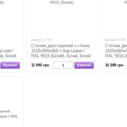
Артикул: 2783
Артикул: 2784
Стелаж двосторонній з сіткою
Стелаж дво
'єрів /
1625х665х860 з бар'єрами /
1625х665х8
ий, Білий
RAL 9016 (Білий), Білий, Білий
RAL 9016 (Б
Купити!
11 040 грн
Купити!
10 288 грн