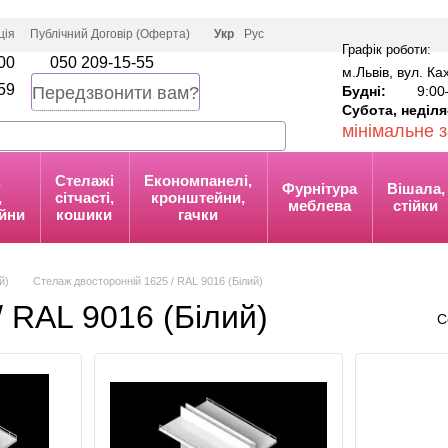
ція
Публічний Договір (Оферта)
Укр
Рус
Графік роботи:
00
050 209-15-55
м.Львів, вул. К
59
Будні:
9:00
Передзвонити вам?
Субота, неділя
мінімальне 
,
Стелажі
Економпанелі,
Фурнітура
Вішала,
,
сітчасті,
кронштейни,
меблева
стійки
йни
кошики
гачки
й)
Стелаж двосторонній 1625 / RAL 9016 (Білий)
 RAL 9016 (Білий)
С