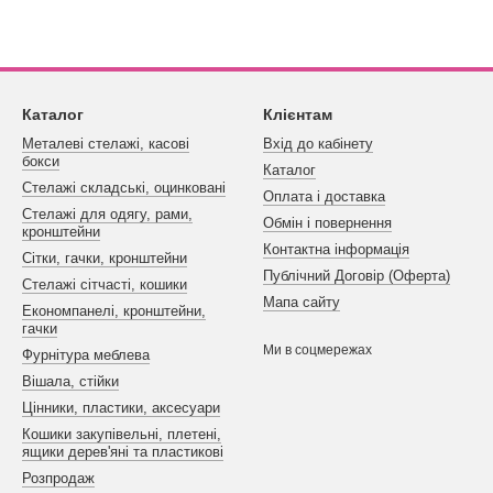
і
можуть залежати від безлічі факторів. Зокрема, велику роль відігра
варіант, при якому його влаштовуватимуть і функціональні можливості
Каталог
Клієнтам
Металеві стелажі, касові
Вхід до кабінету
бокси
Каталог
Стелажі складські, оцинковані
Оплата і доставка
Стелажі для одягу, рами,
Обмін і повернення
кронштейни
Контактна інформація
Сітки, гачки, кронштейни
Публічний Договір (Оферта)
Стелажі сітчасті, кошики
Мапа сайту
Економпанелі, кронштейни,
гачки
Ми в соцмережах
Фурнітура меблева
Вішала, стійки
Цінники, пластики, аксесуари
Кошики закупівельні, плетені,
ящики дерев'яні та пластикові
Розпродаж