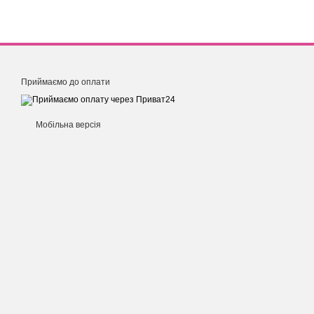
Ціни на
металеві стелаж
клієнту підібрати такий 
Приймаємо до оплати
Мобільна версія