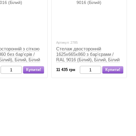
Артикул: 2785
сторонній з сіткою
Стелаж двосторонній
60 без бар'єрів /
1625х665х860 з бар'єрами /
ілий), Білий, Білий
RAL 9016 (Білий), Білий, Білий
Купити!
11 435 грн
Купити!