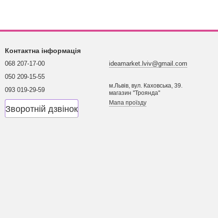
ють розміри, які потрібні замовнику. Ми готові допомогти
 і ціна металевого стелажа.
Контактна інформація
068 207-17-00
ideamarket.lviv@gmail.com
050 209-15-55
м.Львів, вул. Каховська, 39.
093 019-29-59
магазин ''Троянда''
Мапа проїзду
Зворотній дзвінок