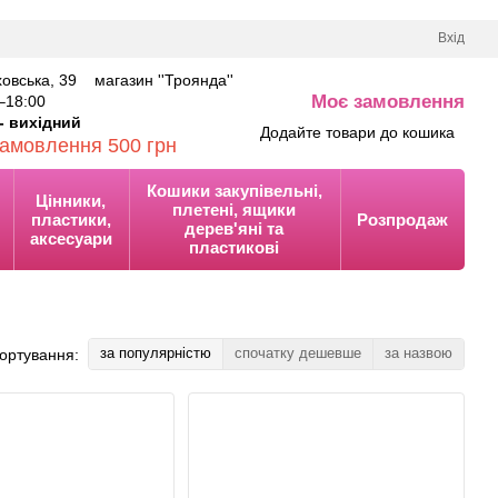
Вхід
аховська, 39 магазин ''Троянда''
Моє замовлення
–18
:00
0
- вихідний
Додайте товари до кошика
замовлення 500 грн
Кошики закупівельні,
Цінники,
плетені, ящики
пластики,
Розпродаж
дерев'яні та
аксесуари
пластикові
за популярністю
спочатку дешевше
за назвою
ортування: