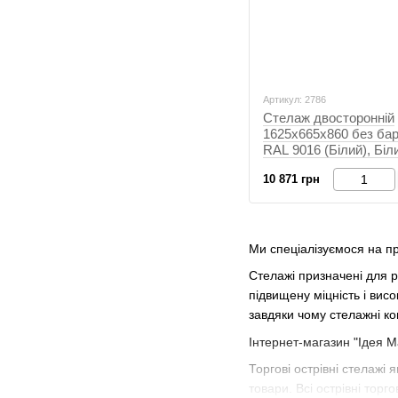
Артикул: 2786
Стелаж двосторонній
1625х665х860 без бар'
RAL 9016 (Білий), Біл
10 871 грн
Ми спеціалізуємося на пр
Стелажі призначені для р
підвищену міцність і вис
завдяки чому стелажні кон
Інтернет-магазин "Ідея 
Торгові острівні стелажі
товари. Всі острівні тор