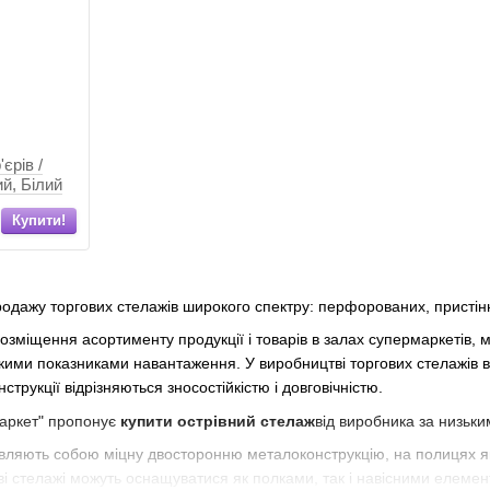
єрів /
ий, Білий
Купити!
одажу торгових стелажів широкого спектру: перфорованих, пристінн
озміщення асортименту продукції і товарів в залах супермаркетів, 
окими показниками навантаження. У виробництві торгових стелажів 
струкції відрізняються зносостійкістю і довговічністю.
Маркет" пропонує
купити острівний стелаж
від виробника за низьки
 являють собою міцну двосторонню металоконструкцію, на полицях як
гові стелажі можуть оснащуватися як полками, так і навісними елеме