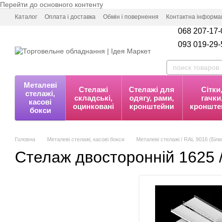
Перейти до основного контенту
Каталог
Оплата і доставка
Обмін і повернення
Контактна інформа
068 207-17-
093 019-29-
Металеві
Стелажі
Стелажі для
Сітки
стелажі,
складські,
одягу, рами,
гачки
касові
оцинковані
кронштейни
кронште
бокси
Головна
Металеві стелажі, касові бокси
Металеві стелажі / RAL 9016 (Біли
Стелаж двосторонній 1625 /