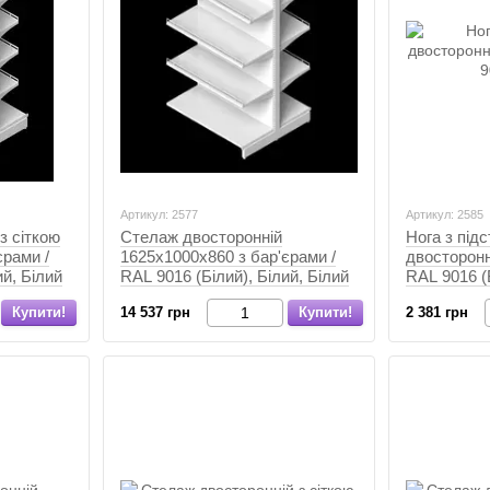
Артикул: 2577
Артикул: 2585
з сіткою
Стелаж двосторонній
Нога з під
єрами /
1625х1000х860 з бар'єрами /
двосторонн
ий, Білий
RAL 9016 (Білий), Білий, Білий
RAL 9016 (Б
Купити!
14 537 грн
Купити!
2 381 грн