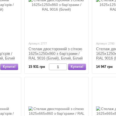
Артикул: 2777
Артикул: 2780
Стелаж двосторонній з сіткою
Стелаж дво
'єрів /
1625х1250х860 з бар'єрами /
1625х1250х
ий, Білий
RAL 9016 (Білий), Білий, Білий
RAL 9016 (Б
Купити!
15 931 грн
Купити!
14 947 грн