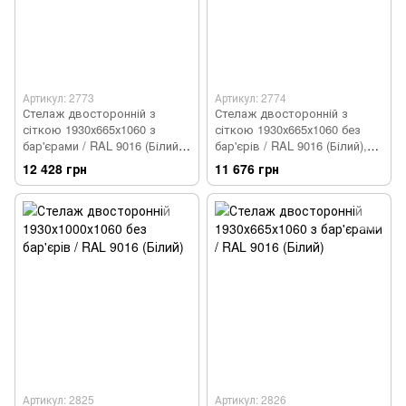
Артикул: 2773
Артикул: 2774
Стелаж двосторонній з
Стелаж двосторонній з
сіткою 1930х665х1060 з
сіткою 1930х665х1060 без
бар'єрами / RAL 9016 (Білий),
бар'єрів / RAL 9016 (Білий),
Білий, Білий
Білий, Білий
12 428 грн
11 676 грн
Артикул: 2825
Артикул: 2826