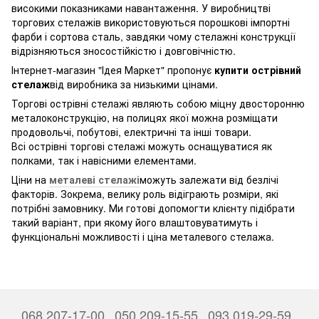
високими показниками навантаження. У виробництві
торгових стелажів використовуються порошкові імпортні
фарби і сортова сталь, завдяки чому стелажні конструкції
відрізняються зносостійкістю і довговічністю.
Інтернет-магазин "Ідея Маркет" пропонує
купити острівний
стелаж
від виробника за низькими цінами.
Торгові острівні стелажі являють собою міцну двосторонню
металоконструкцію, на полицях якої можна розміщати
продовольчі, побутові, електричні та інші товари.
Всі острівні торгові стелажі можуть оснащуватися як
полками, так і навісними елементами.
Ціни на
металеві стелажі
можуть залежати від безлічі
факторів. Зокрема, велику роль відіграють розміри, які
потрібні замовнику. Ми готові допомогти клієнту підібрати
такий варіант, при якому його влаштовуватимуть і
функціональні можливості і ціна металевого стелажа.
068 207-17-00
050 209-15-55
093 019-29-59