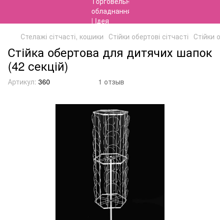
Стелажі сітчасті, кошики
Стійки обертові сітчасті
Стійки 
Стійка обертова для дитячих шапок
(42 секцій)
Артикул:
360
1 отзыв