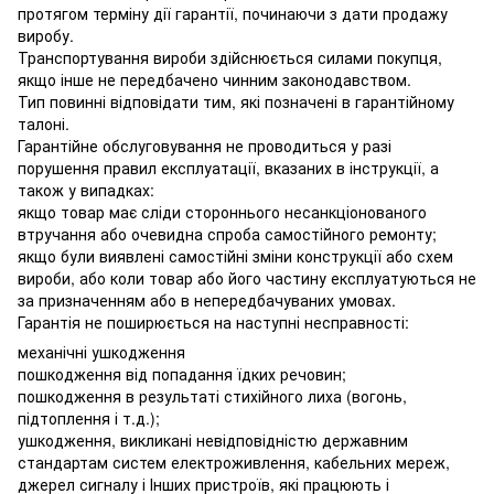
протягом терміну дії гарантії, починаючи з дати продажу
виробу.
Транспортування вироби здійснюється силами покупця,
якщо інше не передбачено чинним законодавством.
Тип повинні відповідати тим, які позначені в гарантійному
талоні.
Гарантійне обслуговування не проводиться у разі
порушення правил експлуатації, вказаних в інструкції, а
також у випадках:
якщо товар має сліди стороннього несанкціонованого
втручання або очевидна спроба самостійного ремонту;
якщо були виявлені самостійні зміни конструкції або схем
вироби, або коли товар або його частину експлуатуються не
за призначенням або в непередбачуваних умовах.
Гарантія не поширюється на наступні несправності:
механічні ушкодження
пошкодження від попадання їдких речовин;
пошкодження в результаті стихійного лиха (вогонь,
підтоплення і т.д.);
ушкодження, викликані невідповідністю державним
стандартам систем електроживлення, кабельних мереж,
джерел сигналу і Інших пристроїв, які працюють і