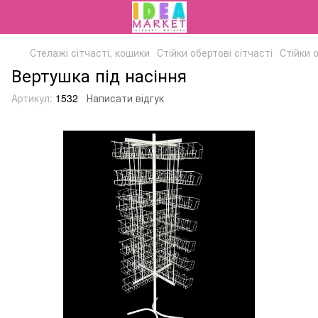
Стелажі сітчасті, кошики
Стійки обертові сітчасті
Стійки 
Вертушка під насіння
Артикул:
1532
Написати відгук