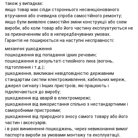
також у випадках:
якщо товар має сліди стороннього несанкціонованого
втручання або очевидна спроба самостійного ремонту;
якщо були виявлені самостійні зміни конструкції або схем
вироби, або коли товар або його частину експлуатуються не
за призначенням або в непередбачуваних умовах.
Гарантія не поширюється на наступні несправності:
механічні ушкодження
пошкодження від попадання їдких речовин;
пошкодження в результаті стихійного лиха (вогонь,
підтоплення і т.д.);
ушкодження, викликані невідповідністю державним
стандартам систем електроживлення, кабельних мереж,
джерел сигналу і Інших пристроїв, які працюють і
підключаються до виробу;
ушкодження від аварій в електромережі;
ушкодження від використання спільно з нестандартними і
саморобними пристроями;
ушкодження від природного зносу самого товару або його
частин і аксесуарів.
і в разі виникнення пошкоджень, через невиконання вимог
паспорта вироби за умовами монтажу та експлуатації.