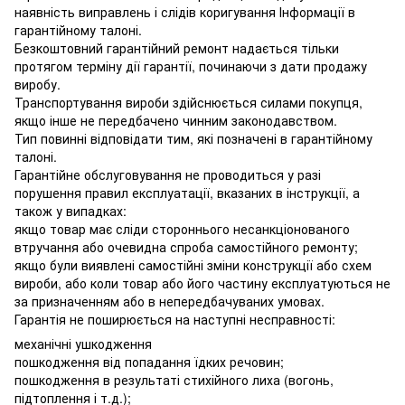
наявність виправлень і слідів коригування Інформації в
гарантійному талоні.
Безкоштовний гарантійний ремонт надається тільки
протягом терміну дії гарантії, починаючи з дати продажу
виробу.
Транспортування вироби здійснюється силами покупця,
якщо інше не передбачено чинним законодавством.
Тип повинні відповідати тим, які позначені в гарантійному
талоні.
Гарантійне обслуговування не проводиться у разі
порушення правил експлуатації, вказаних в інструкції, а
також у випадках:
якщо товар має сліди стороннього несанкціонованого
втручання або очевидна спроба самостійного ремонту;
якщо були виявлені самостійні зміни конструкції або схем
вироби, або коли товар або його частину експлуатуються не
за призначенням або в непередбачуваних умовах.
Гарантія не поширюється на наступні несправності:
механічні ушкодження
пошкодження від попадання їдких речовин;
пошкодження в результаті стихійного лиха (вогонь,
підтоплення і т.д.);