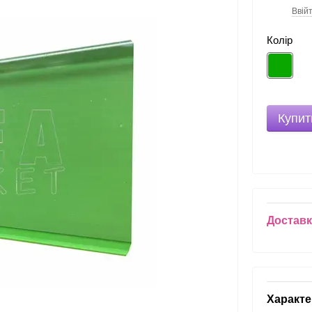
Ввій
%
Колір
Купит
Достав
Характе