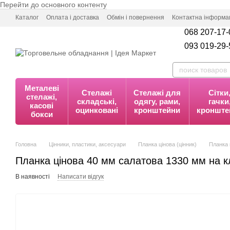
Перейти до основного контенту
Каталог
Оплата і доставка
Обмін і повернення
Контактна інформа
068 207-17-
093 019-29-
Металеві
Стелажі
Стелажі для
Сітки
стелажі,
складські,
одягу, рами,
гачки
касові
оцинковані
кронштейни
кронште
бокси
Головна
Цінники, пластики, аксесуари
Планка цінова (цінник)
Планка 
Планка цінова 40 мм салатова 1330 мм на к
В наявності
Написати відгук