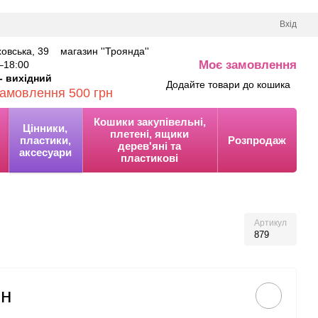
Вхід
аховська, 39 магазин ''Троянда''
Моє замовлення
–18
:00
0
- вихідний
Додайте товари до кошика
замовлення 500 грн
Кошики закупівельні,
Цінники,
плетені, ящики
пластики,
Розпродаж
дерев'яні та
аксесуари
пластикові
Артикул
879
рн