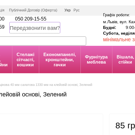
ція
Публічний Договір (Оферта)
Укр
Рус
Графік роботи:
00
050 209-15-55
м.Львів, вул. К
59
Будні:
9:00
Передзвонити вам?
Субота, неділя
мінімальне 
,
Стелажі
Економпанелі,
Фурнітура
Вішала,
,
сітчасті,
кронштейни,
меблева
стійки
йни
кошики
гачки
цінова 40 мм салатова 1330 мм на клейовій основі, Зелений
лейовій основі, Зелений
85 г