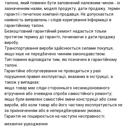
талона, який повинен бути заповнений належним чином - із
зазначенням назви, моделі продукту, дати продажу, термін
гарантії і печаткою компанії-продавця. Не допускається
наявність виправлень і слідів коригування Інформації в
гарантійному талоні.
Безкоштовний гарантійний ремонт надається тільки
протягом терміну дії гарантії, починаючи з дати продажу
виробу.
Транспортування вироби здійснюється силами покупця,
якщо інше не передбачено чинним законодавством.
Тип повинні відповідати тим, які позначені в гарантійному
талоні.
Гарантійне обслуговування не проводиться у разі
порушення правил експлуатації, вказаних в інструкції, а
також у випадках:
якщо товар має сліди стороннього несанкціонованого
втручання або очевидна спроба самостійного ремонту;
якщо були виявлені самостійні зміни конструкції або схем
вироби, або коли товар або його частину експлуатуються не
за призначенням або в непередбачуваних умовах.
Гарантія не поширюється на наступні несправності:
механічні ушкодження