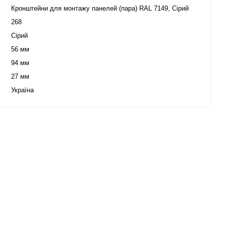
Кронштейни для монтажу панелей (пара) RAL 7149, Сірий
268
Сірий
56 мм
94 мм
27 мм
Україна