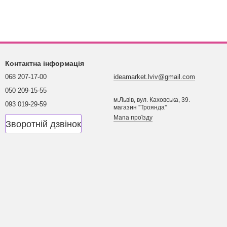
Контактна інформація
068 207-17-00
ideamarket.lviv@gmail.com
050 209-15-55
м.Львів, вул. Каховська, 39.
093 019-29-59
магазин ''Троянда''
Мапа проїзду
Зворотній дзвінок