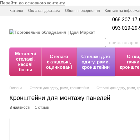
Перейти до основного контенту
Каталог
Оплата і доставка
Обмін і повернення
Контактна інформа
068 207-17-
093 019-29-
Металеві
Стелажі
Стелажі для
Сітки
стелажі,
складські,
одягу, рами,
гачки
касові
оцинковані
кронштейни
кронште
бокси
Головна
Стелажі для одягу, рами, кронштейни
Стелажі для одягу, рами, 
Кронштейни для монтажу панелей
В наявності
1 отзыв