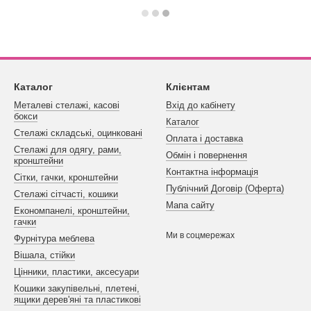
Каталог
Клієнтам
Металеві стелажі, касові
Вхід до кабінету
бокси
Каталог
Стелажі складські, оцинковані
Оплата і доставка
Стелажі для одягу, рами,
Обмін і повернення
кронштейни
Контактна інформація
Сітки, гачки, кронштейни
Публічний Договір (Оферта)
Стелажі сітчасті, кошики
Мапа сайту
Економпанелі, кронштейни,
гачки
Ми в соцмережах
Фурнітура меблева
Вішала, стійки
Цінники, пластики, аксесуари
Кошики закупівельні, плетені,
ящики дерев'яні та пластикові