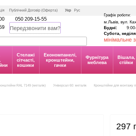
ція
Публічний Договір (Оферта)
Укр
Рус
Графік роботи:
00
050 209-15-55
м.Львів, вул. К
59
Будні:
9:00
Передзвонити вам?
Субота, неділя
мінімальне 
,
Стелажі
Економпанелі,
Фурнітура
Вішала,
,
сітчасті,
кронштейни,
меблева
стійки
йни
кошики
гачки
кронштейни RAL 7149 (металік)
Універсал 60: металік
Кронштейни для монтажу п
297 