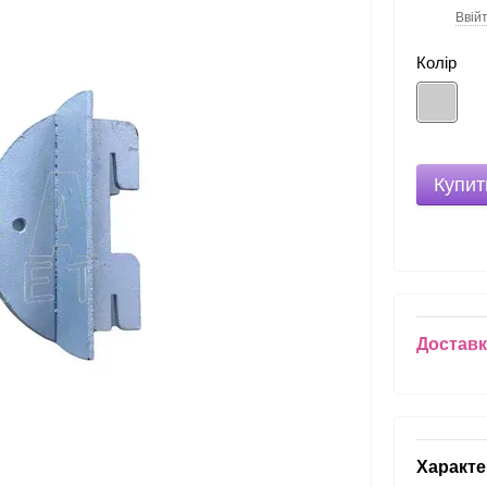
Ввій
%
Колір
Купит
Достав
Характе