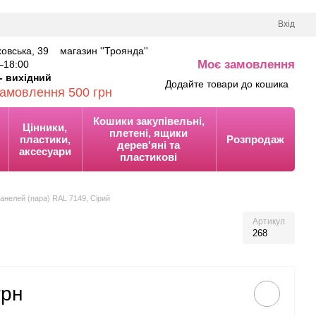
Вхід
аховська, 39 магазин ''Троянда''
Моє замовлення
–18
:00
0
- вихідний
Додайте товари до кошика
замовлення 500 грн
Кошики закупівельні,
Цінники,
плетені, ящики
пластики,
Розпродаж
дерев'яні та
аксесуари
пластикові
анелей (пара) RAL 7149, Сірий
Артикул
268
грн