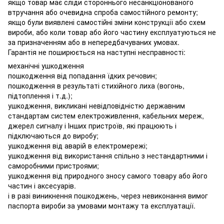
якщо товар має сліди стороннього несанкціонованого
втручання або очевидна спроба самостійного ремонту;
якщо були виявлені самостійні зміни конструкції або схем
вироби, або коли товар або його частину експлуатуються не
за призначенням або в непередбачуваних умовах.
Гарантія не поширюється на наступні несправності:
механічні ушкодження
пошкодження від попадання їдких речовин;
пошкодження в результаті стихійного лиха (вогонь,
підтоплення і т.д.);
ушкодження, викликані невідповідністю державним
стандартам систем електроживлення, кабельних мереж,
джерел сигналу і Інших пристроїв, які працюють і
підключаються до виробу;
ушкодження від аварій в електромережі;
ушкодження від використання спільно з нестандартними і
саморобними пристроями;
ушкодження від природного зносу самого товару або його
частин і аксесуарів.
і в разі виникнення пошкоджень, через невиконання вимог
паспорта вироби за умовами монтажу та експлуатації.