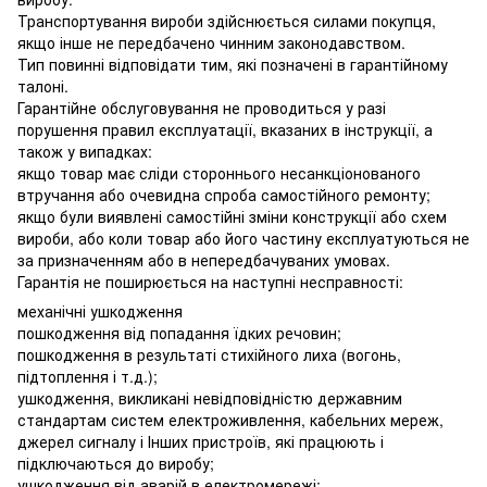
Транспортування вироби здійснюється силами покупця,
якщо інше не передбачено чинним законодавством.
Тип повинні відповідати тим, які позначені в гарантійному
талоні.
Гарантійне обслуговування не проводиться у разі
порушення правил експлуатації, вказаних в інструкції, а
також у випадках:
якщо товар має сліди стороннього несанкціонованого
втручання або очевидна спроба самостійного ремонту;
якщо були виявлені самостійні зміни конструкції або схем
вироби, або коли товар або його частину експлуатуються не
за призначенням або в непередбачуваних умовах.
Гарантія не поширюється на наступні несправності:
механічні ушкодження
пошкодження від попадання їдких речовин;
пошкодження в результаті стихійного лиха (вогонь,
підтоплення і т.д.);
ушкодження, викликані невідповідністю державним
стандартам систем електроживлення, кабельних мереж,
джерел сигналу і Інших пристроїв, які працюють і
підключаються до виробу;
ушкодження від аварій в електромережі;