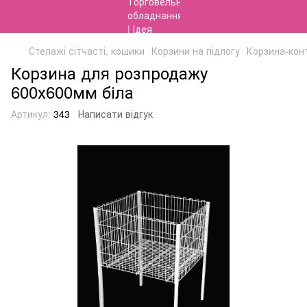
Стелажі сітчасті, кошики
Корзини на підлогу
Корзина-кон
Корзина для розпродажу
600х600мм біла
Артикул:
343
Написати відгук