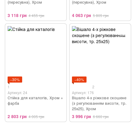
(пересувна), Хром
(пересувна), Хром
3 118 грн
4 063 грн
4 455 грн
5 805 грн
−30%
−40%
1
2
Артикул: 24
Артикул: 176
Стійка для каталогів, Хром +
Вішало 4-х ріжкове скошене
фарба
(з регулюванням висоти, тр.
25х25), Хром
2 803 грн
3 996 грн
4 005 грн
6 660 грн