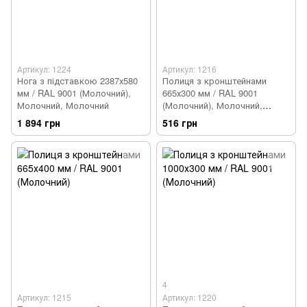
Артикул: 1224
Артикул: 1216
Нога з підставкою 2387х580
Полиця з кронштейнами
мм / RAL 9001 (Молочний),
665х300 мм / RAL 9001
Молочний, Молочний
(Молочний), Молочний,
Молочний
1 894 грн
516 грн
4
Артикул: 1215
Артикул: 1220