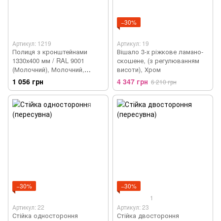
−30%
Артикул: 1219
Артикул: 19
Полиця з кронштейнами
Вішало 3-х ріжкове ламано-
1330х400 мм / RAL 9001
скошене, (з регулюванням
(Молочний), Молочний,
висоти), Хром
Молочний
1 056 грн
4 347 грн
6 210 грн
−30%
−30%
1
Артикул: 22
Артикул: 23
Стійка одностороння
Стійка двостороння