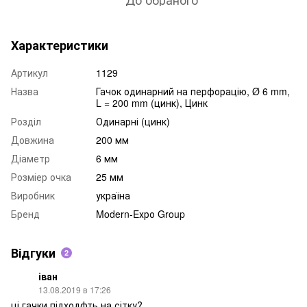
Характеристики
Артикул
1129
Назва
Гачок одинарний на перфорацію, Ø 6 mm,
L = 200 mm (цинк), Цинк
Розділ
Одинарні (цинк)
Довжина
200 мм
Діаметр
6 мм
Розміер очка
25 мм
Виробник
україна
Бренд
Modern-Eхро Group
Відгуки
2
іван
13.08.2019 в 17:26
ці гачки підходфть на сітку?