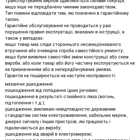
Транспортування вироби здійснюється силами покупця,
якщо інше не передбачено чинним законодавством.
Тип повинні відповідати тим, які позначені в гарантійному
талоні.
Гарантійне обслуговування не проводиться у разі
порушення правил експлуатації, вказаних в інструкції, а
також у випадках:
якщо товар має сліди стороннього несанкціонованого
втручання або очевидна спроба самостійного ремонту;
якщо були виявлені самостійні зміни конструкції або схем
вироби, або коли товар або його частину експлуатуються не
за призначенням або в непередбачуваних умовах.
Гарантія не поширюється на наступні несправності:
механічні ушкодження
пошкодження від попадання їдких речовин;
пошкодження в результаті стихійного лиха (вогонь,
підтоплення і т.д.);
ушкодження, викликані невідповідністю державним
стандартам систем електроживлення, кабельних мереж,
джерел сигналу і Інших пристроїв, які працюють і
підключаються до виробу;
ушкодження від аварій в електромережі;
ушкодження від використання спільно з нестандартними і