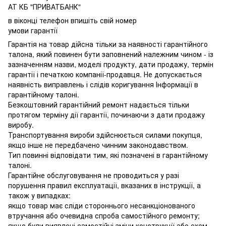
АТ КБ "ПРИВАТБАНК"
в віконці телефон впишіть свій номер
умови гарантії
Гарантія на товар дійсна тільки за наявності гарантійного
талона, який повинен бути заповнений належним чином - із
зазначенням назви, моделі продукту, дати продажу, термін
гарантії і печаткою компанії-продавця. Не допускається
наявність виправлень і слідів коригування Інформації в
гарантійному талоні.
Безкоштовний гарантійний ремонт надається тільки
протягом терміну дії гарантії, починаючи з дати продажу
виробу.
Транспортування вироби здійснюється силами покупця,
якщо інше не передбачено чинним законодавством.
Тип повинні відповідати тим, які позначені в гарантійному
талоні.
Гарантійне обслуговування не проводиться у разі
порушення правил експлуатації, вказаних в інструкції, а
також у випадках:
якщо товар має сліди стороннього несанкціонованого
втручання або очевидна спроба самостійного ремонту;
якщо були виявлені самостійні зміни конструкції або схем