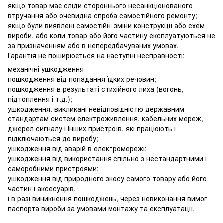
якщо товар має сліди стороннього несанкціонованого
втручання або очевидна спроба самостійного ремонту;
якщо були виявлені самостійні зміни конструкції або схем
вироби, або коли товар або його частину експлуатуються не
за призначенням або в непередбачуваних умовах.
Гарантія не поширюється на наступні несправності:
механічні ушкодження
пошкодження від попадання їдких речовин;
пошкодження в результаті стихійного лиха (вогонь,
підтоплення і т.д.);
ушкодження, викликані невідповідністю державним
стандартам систем електроживлення, кабельних мереж,
джерел сигналу і Інших пристроїв, які працюють і
підключаються до виробу;
ушкодження від аварій в електромережі;
ушкодження від використання спільно з нестандартними і
саморобними пристроями;
ушкодження від природного зносу самого товару або його
частин і аксесуарів.
і в разі виникнення пошкоджень, через невиконання вимог
паспорта вироби за умовами монтажу та експлуатації.