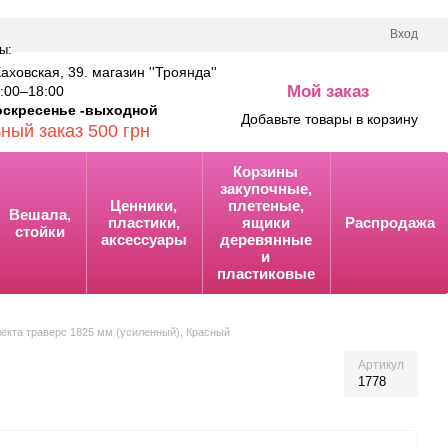
Вход
ы:
Каховская, 39. магазин ''Троянда''
Мой заказ
00–18:00
0
оскресенье -выходной
Добавьте товары в корзину
ный заказ 500 грн
Корзины
закупочные,
Ценники,
плетеные,
Вешала,
пластики,
ящики
Распродажа
стойки
аксессуары
деревянные
и
пластиковые
лекта траверс 1825 мм (усиленный), Красный
Артикул
1778