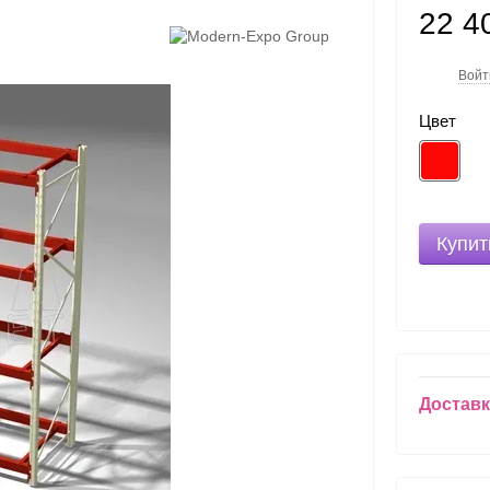
22 4
Войт
%
Цвет
Купит
Достав