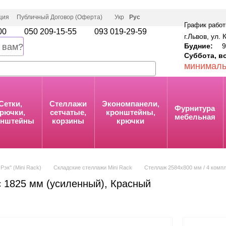
ция
Публичный Договор (Оферта)
Укр
Рус
График работ
00
050 209-15-55
093 019-29-59
г.Львов, ул. 
Будние:
9:
 вам?
Суббота, в
минималь
Сетки,
Стеллажи
Экономпанели,
Фурнитура
рючки,
сетчатые,
кронштейны,
мебельная
онштейны
корзины
крючки
Рэк'' (Mini Rack)
Складские стеллажи Mini Rack
Стеллаж 2584х800 мм / 4 комп
с 1825 мм (усиленный), Красный