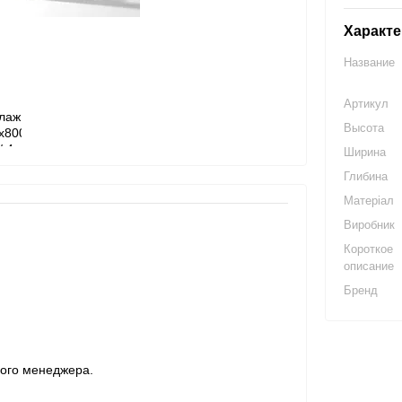
Характе
Название
Артикул
Высота
Ширина
Глибина
Матеріал
Виробник
Короткое
описание
Бренд
шого менеджера.