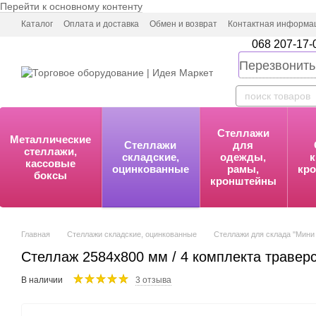
Перейти к основному контенту
Каталог
Оплата и доставка
Обмен и возврат
Контактная информа
068 207-17-
Перезвонить
Стеллажи
Металлические
Стеллажи
для
стеллажи,
складские,
одежды,
к
кассовые
оцинкованные
рамы,
кр
боксы
кронштейны
Главная
Стеллажи складские, оцинкованные
Стеллажи для склада ''Мини 
Стеллаж 2584х800 мм / 4 комплекта травер
В наличии
3 отзыва