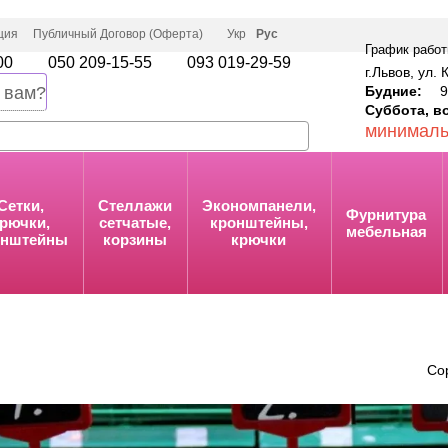
ция
Публичный Договор (Оферта)
Укр
Рус
График работ
00
050 209-15-55
093 019-29-59
г.Львов, ул. 
Будние:
9:
 вам?
Суббота, в
минималь
Сетки,
Стеллажи
Экономпанели,
Фурнитура
рючки,
сетчатые,
кронштейны,
мебельная
онштейны
корзины
крючки
Со