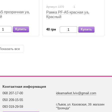
Артикул: 1370
1
5 прозрачная уа,
Рамка PF-А5 красная уа,
й
Красный
Купить
40 грн
Купить
Показать все
Контактная информация
068 207-17-00
ideamarket.lviv@gmail.com
050 209-15-55
г.Львов, ул. Каховская, 39. магазин
093 019-29-59
''Троянда''