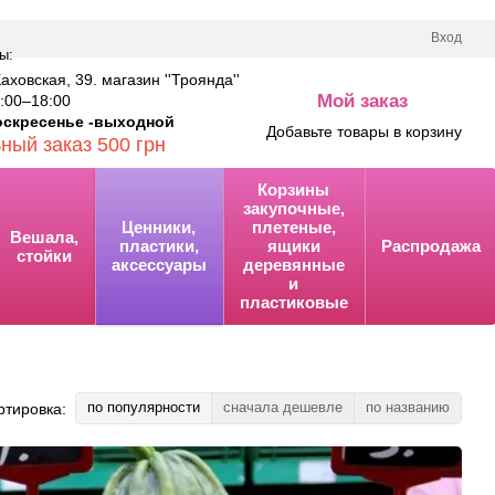
Вход
ы:
Каховская, 39. магазин ''Троянда''
Мой заказ
00–18:00
0
оскресенье -выходной
Добавьте товары в корзину
ный заказ 500 грн
Корзины
закупочные,
Ценники,
плетеные,
Вешала,
пластики,
ящики
Распродажа
стойки
аксессуары
деревянные
и
пластиковые
по популярности
сначала дешевле
по названию
ртировка: