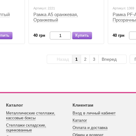
Артикул: 2221
Артикул: 1369
лтый
Рамка А5 оранжевая,
Рамка PF-А
Оранжевый
Прозрачны
упить
40 грн
Купить
40 грн
Назад
1
2
3
Вперед
Каталог
Клиентам
Металлические стеллажи,
Вход в личный кабинет
кассовые боксы
Каталог
Стеллажи складские,
Оплата и доставка
оцинкованные
Обмен и возврат