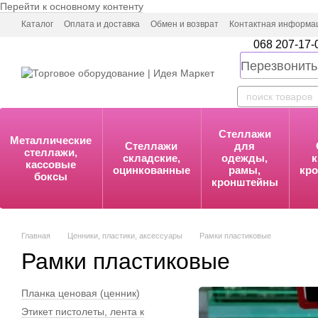
Перейти к основному контенту
Каталог
Оплата и доставка
Обмен и возврат
Контактная информа
068 207-17-
Перезвонить
Стеллажи
Металлические
Стеллажи
для
стеллажи,
складские,
одежды,
к
кассовые
оцинкованные
рамы,
кр
боксы
кронштейны
Главная
Ценники, пластики, аксессуары
Рамки пластиковые
Рамки пластиковые
Планка ценовая (ценник)
Этикет пистолеты, лента к