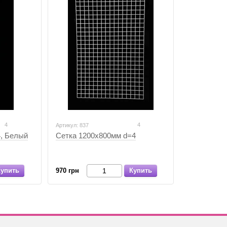
4
4
Артикул: 837
4, Белый
Сетка 1200х800мм d=4
Купить
970 грн
Купить