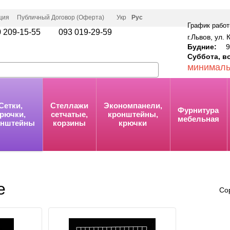
ция
Публичный Договор (Оферта)
Укр
Рус
График работ
 209-15-55
093 019-29-59
г.Львов, ул. 
Будние:
9:
Суббота, в
минималь
Сетки,
Стеллажи
Экономпанели,
Фурнитура
рючки,
сетчатые,
кронштейны,
мебельная
онштейны
корзины
крючки
е
Со