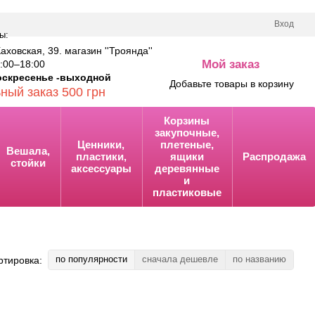
Вход
ы:
Каховская, 39. магазин ''Троянда''
Мой заказ
00–18:00
0
оскресенье -выходной
Добавьте товары в корзину
ный заказ 500 грн
Корзины
закупочные,
Ценники,
плетеные,
Вешала,
пластики,
ящики
Распродажа
стойки
аксессуары
деревянные
и
пластиковые
по популярности
сначала дешевле
по названию
ртировка: