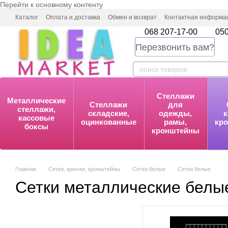
Перейти к основному контенту
Каталог
Оплата и доставка
Обмен и возврат
Контактная информа
068 207-17-00
050
Перезвонить вам?
Стеллажи
Металлические
Стеллажи
для
стеллажи,
складские,
одежды,
к
кассовые
оцинкованные
рамы,
кр
боксы
кронштейны
Главная
Сетки, крючки, кронштейны
Сетки белые
Сетки белые
Сетки металлические белы