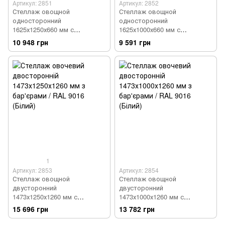
Артикул: 2851
Артикул: 2852
Стеллаж овощной
Стеллаж овощной
односторонний
односторонний
1625х1250х660 мм с
1625х1000х660 мм с
барьерами / RAL 9016
барьерами / RAL 9016
10 948 грн
9 591 грн
(Белый), Белый, Белый
(Белый), Белый, Белый
1
Артикул: 2853
Артикул: 2854
Стеллаж овощной
Стеллаж овощной
двусторонний
двусторонний
1473х1250х1260 мм с
1473х1000х1260 мм с
барьерами / RAL 9016 (Білий),
барьерами / RAL 9016
15 696 грн
13 782 грн
Белый, Белый
(Белый), Белый, Белый