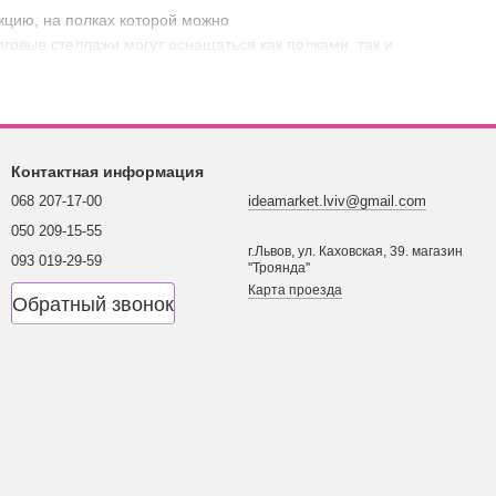
цию, на полках которой можно
говые стеллажи могут оснащаться как полками, так и
ольшую роль играют размеры, которые нужны заказчику. Мы
нкциональные возможности и цена металлического стеллажа.
Контактная информация
068 207-17-00
ideamarket.lviv@gmail.com
050 209-15-55
г.Львов, ул. Каховская, 39. магазин
093 019-29-59
''Троянда''
Карта проезда
Обратный звонок