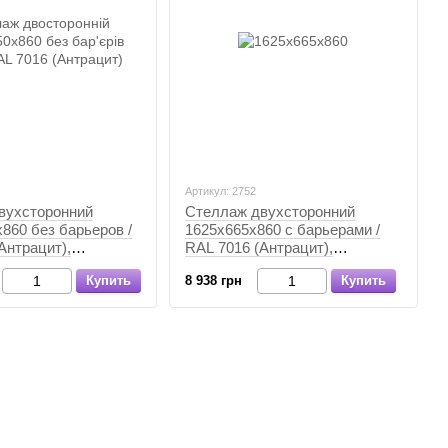
Артикул: 2752
вухсторонний
Стеллаж двухсторонний
860 без барьеров /
1625х665х860 с барьерами /
Антрацит),
RAL 7016 (Антрацит),
Антрацит
Антрацит, Антрацит
Купить
8 938 грн
Купить