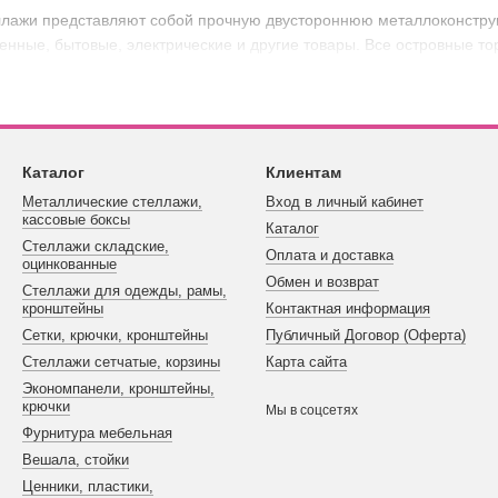
ллажи представляют собой прочную двустороннюю металлоконструк
нные, бытовые, электрические и другие товары. Все островные тор
 стеллажи
могут зависеть от множества факторов. В частности, б
 подобрать такой вариант, при котором его будут устраивать и фу
Каталог
Клиентам
Металлические стеллажи,
Вход в личный кабинет
кассовые боксы
Каталог
Стеллажи складские,
Оплата и доставка
оцинкованные
Обмен и возврат
Стеллажи для одежды, рамы,
кронштейны
Контактная информация
Сетки, крючки, кронштейны
Публичный Договор (Оферта)
Стеллажи сетчатые, корзины
Карта сайта
Экономпанели, кронштейны,
крючки
Мы в соцсетях
Фурнитура мебельная
Вешала, стойки
Ценники, пластики,