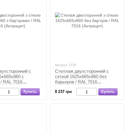
Артикул: 2728
вухсторонний с
Стеллаж двухсторонний с
5х665х860 с
сеткой 1625х665х860 без
/ RAL 7016
барьеров / RAL 7016
, Антрацит,
(Антрацит), Антрацит,
Купить
8 237 грн
Купить
Антрацит