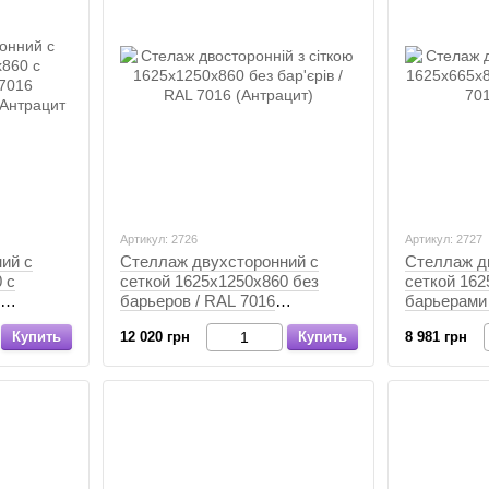
Артикул: 2726
Артикул: 2727
ий с
Стеллаж двухсторонний с
Стеллаж д
 с
сеткой 1625х1250х860 без
сеткой 162
барьеров / RAL 7016
барьерами 
(Антрацит), Антрацит,
(Антрацит)
Купить
12 020 грн
Купить
8 981 грн
Антрацит
Антрацит