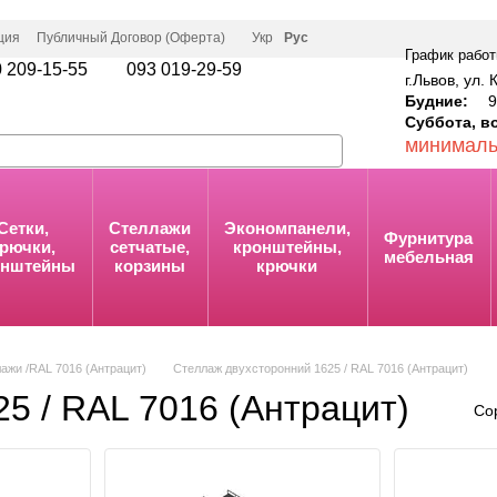
ция
Публичный Договор (Оферта)
Укр
Рус
График работ
 209-15-55
093 019-29-59
г.Львов, ул. 
Будние:
9:
Суббота, в
минималь
Сетки,
Стеллажи
Экономпанели,
Фурнитура
рючки,
сетчатые,
кронштейны,
мебельная
онштейны
корзины
крючки
ажи /RAL 7016 (Антрацит)
Стеллаж двухсторонний 1625 / RAL 7016 (Антрацит)
5 / RAL 7016 (Антрацит)
Со