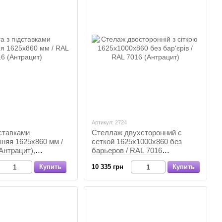
Артикул: 2724
ставками
Стеллаж двухсторонний с
няя 1625х860 мм /
сеткой 1625х1000х860 без
Антрацит),
барьеров / RAL 7016
Антрацит
(Антрацит), Антрацит,
Купить
10 335 грн
Купить
Антрацит