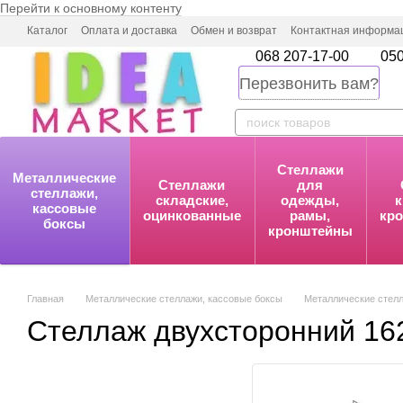
Перейти к основному контенту
Каталог
Оплата и доставка
Обмен и возврат
Контактная информа
068 207-17-00
050
Перезвонить вам?
Стеллажи
Металлические
Стеллажи
для
стеллажи,
складские,
одежды,
к
кассовые
оцинкованные
рамы,
кр
боксы
кронштейны
Главная
Металлические стеллажи, кассовые боксы
Металлические стелл
Стеллаж двухсторонний 162