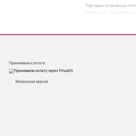
Торговые островные сте
размещать продовольстве
навесными элементами.
Цены на
металлические
готовы помочь заказчику
Принимаем к оплате
Мобильная версия