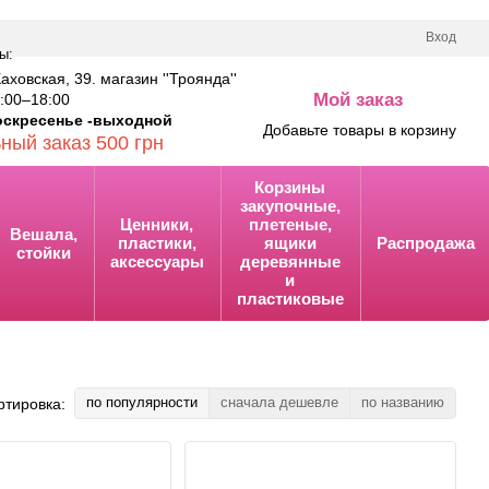
Вход
ы:
Каховская, 39. магазин ''Троянда''
Мой заказ
00–18:00
0
оскресенье -выходной
Добавьте товары в корзину
ный заказ 500 грн
Корзины
закупочные,
Ценники,
плетеные,
Вешала,
пластики,
ящики
Распродажа
стойки
аксессуары
деревянные
и
пластиковые
по популярности
сначала дешевле
по названию
ртировка: