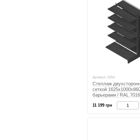
Артикул: 2254
Стеллаж двухсторонн
сеткой 1625х1000х860
барьерами / RAL 7016
(Антрацит), Антрацит,
11 199 грн
Антрацит