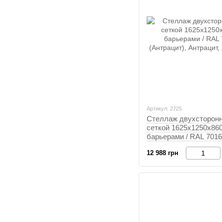
Артикул: 2725
Стеллаж двухсторонн
сеткой 1625х1250х860
барьерами / RAL 7016
(Антрацит), Антрацит,
12 988 грн
Антрацит