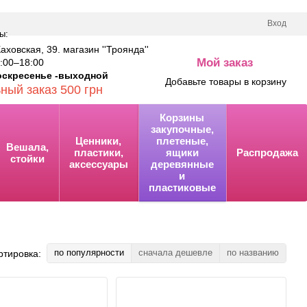
Вход
ы:
Каховская, 39. магазин ''Троянда''
Мой заказ
00–18:00
0
оскресенье -выходной
Добавьте товары в корзину
ный заказ 500 грн
Корзины
закупочные,
Ценники,
плетеные,
Вешала,
пластики,
ящики
Распродажа
стойки
аксессуары
деревянные
и
пластиковые
по популярности
сначала дешевле
по названию
ртировка: