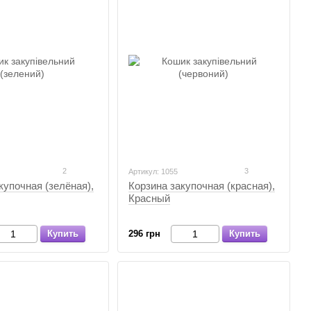
2
3
Артикул: 1055
купочная (зелёная),
Корзина закупочная (красная),
Красный
Купить
296 грн
Купить