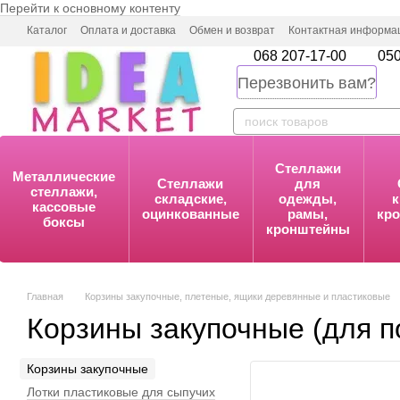
Перейти к основному контенту
Каталог
Оплата и доставка
Обмен и возврат
Контактная информа
068 207-17-00
050
Перезвонить вам?
Стеллажи
Металлические
Стеллажи
для
стеллажи,
складские,
одежды,
к
кассовые
оцинкованные
рамы,
кр
боксы
кронштейны
Главная
Корзины закупочные, плетеные, ящики деревянные и пластиковые
Корзины закупочные (для п
Корзины закупочные
Лотки пластиковые для сыпучих