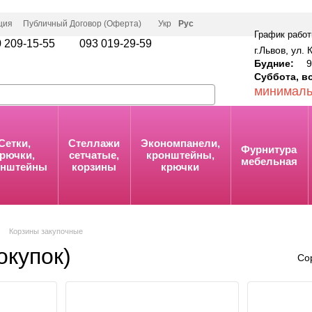
ция
Публичный Договор (Оферта)
Укр
Рус
График работ
 209-15-55
093 019-29-59
г.Львов, ул. 
Будние:
9:
Суббота, в
минималь
Сетки,
Стеллажи
Экономпанели,
Фурнитура
рючки,
сетчатые,
кронштейны,
мебельная
онштейны
корзины
крючки
Корзины закупочные
окупок)
Со