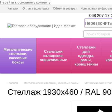
Перейти к основному контенту
Каталог
Оплата и доставка
Обмен и возврат
Контактная информа
068 207-17-
Перезвонить
Стеллажи
Металлические
Стеллажи
для
стеллажи,
складские,
одежды,
к
кассовые
оцинкованные
рамы,
кр
боксы
кронштейны
Главная
Металлические стеллажи, кассовые боксы
Металлические стелл
Стеллаж 1930х460 / RAL 90