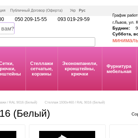
ция
Публичный Договор (Оферта)
Укр
Рус
График работ
00
050 209-15-55
093 019-29-59
г.Львов, ул. 
Будние:
9:
 вам?
Суббота, в
минималь
Сетки,
Стеллажи
Экономпанели,
Фурнитура
рючки,
сетчатые,
кронштейны,
мебельная
онштейны
корзины
крючки
ажи / RAL 9016 (Белый)
Стеллаж 1930х460 / RAL 9016 (Белый)
16 (Белый)
Со