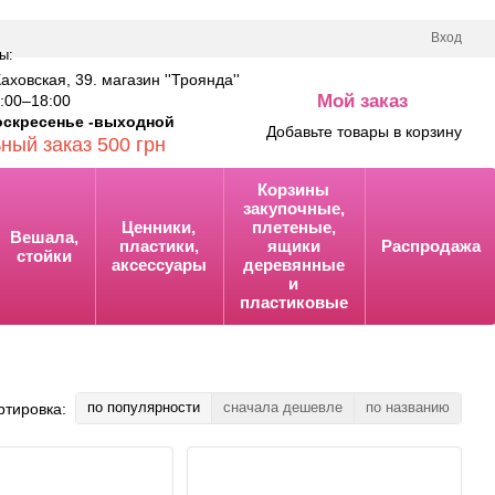
Вход
ы:
Каховская, 39. магазин ''Троянда''
Мой заказ
00–18:00
0
оскресенье -выходной
Добавьте товары в корзину
ный заказ 500 грн
Корзины
закупочные,
Ценники,
плетеные,
Вешала,
пластики,
ящики
Распродажа
стойки
аксессуары
деревянные
и
пластиковые
по популярности
сначала дешевле
по названию
ртировка: