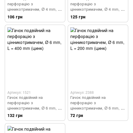
перфорацію з
перфорацію з
цінникотримачем, Ø 4 mm, L
цінникотримачем, Ø 4 mm, L
= 200 mm (цинк), Цинк
= 300 mm (Молочний),
106 грн
125 грн
Бежевый
Артикул: 1521
Артикул: 2388
Гачок подвійний на
Гачок подвійний на
перфорацію з
перфорацію з
цінникотримачем, Ø 6 mm, L
цінникотримачем, Ø 6 mm, L
= 400 mm (цинк), Цинк
= 200 mm (цинк), Цинк
132 грн
72 грн