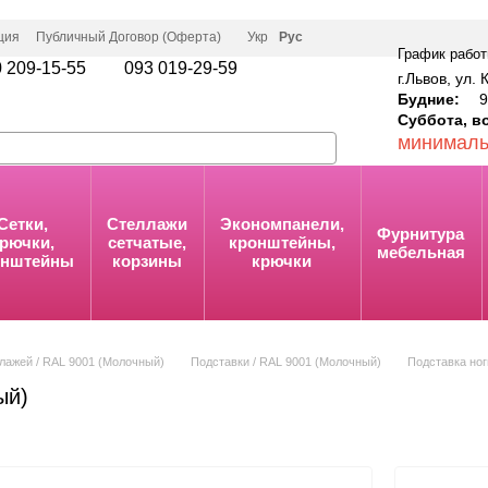
ция
Публичный Договор (Оферта)
Укр
Рус
График работ
 209-15-55
093 019-29-59
г.Львов, ул. 
Будние:
9:
Суббота, в
минималь
Сетки,
Стеллажи
Экономпанели,
Фурнитура
рючки,
сетчатые,
кронштейны,
мебельная
онштейны
корзины
крючки
лажей / RAL 9001 (Молочный)
Подставки / RAL 9001 (Молочный)
Подставка ног
ый)