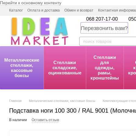
Перейти к основному контенту
Каталог
Оплата и доставка
Обмен и возврат
Контактная информа
068 207-17-00
050
Перезвонить вам?
Стеллажи
Металлические
Стеллажи
для
стеллажи,
складские,
одежды,
к
кассовые
оцинкованные
рамы,
кр
боксы
кронштейны
Главная
Металлические стеллажи, кассовые боксы
Комплектующие стел
Подставка ноги 100 300 / RAL 9001 (Молочн
В наличии
Оставить отзыв