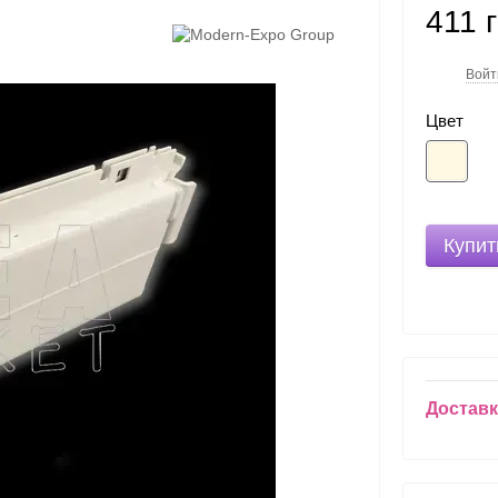
411 
Войт
%
Цвет
Купит
Достав