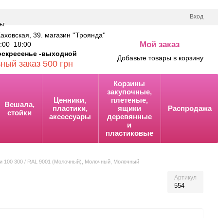
Вход
ы:
Каховская, 39. магазин ''Троянда''
Мой заказ
00–18:00
0
оскресенье -выходной
Добавьте товары в корзину
ный заказ 500 грн
Корзины
закупочные,
Ценники,
плетеные,
Вешала,
пластики,
ящики
Распродажа
стойки
аксессуары
деревянные
и
пластиковые
и 100 300 / RAL 9001 (Молочный), Молочный, Молочный
Артикул
554